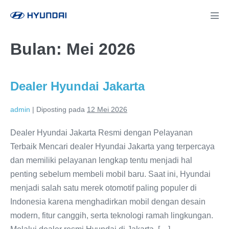
Lompat
ke
Tog
Men
konten
Bulan:
Mei 2026
Dealer Hyundai Jakarta
admin
|
Diposting pada
12 Mei 2026
Dealer Hyundai Jakarta Resmi dengan Pelayanan
Terbaik Mencari dealer Hyundai Jakarta yang terpercaya
dan memiliki pelayanan lengkap tentu menjadi hal
penting sebelum membeli mobil baru. Saat ini, Hyundai
menjadi salah satu merek otomotif paling populer di
Indonesia karena menghadirkan mobil dengan desain
modern, fitur canggih, serta teknologi ramah lingkungan.