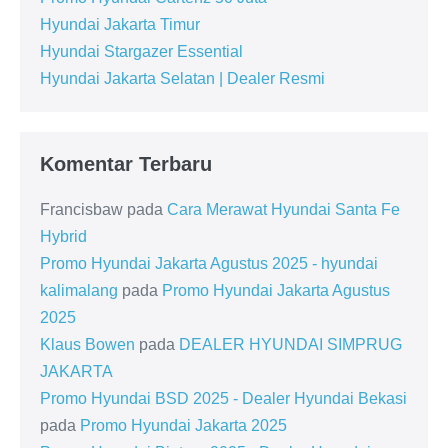
Hyundai Jakarta Timur
Hyundai Stargazer Essential
Hyundai Jakarta Selatan | Dealer Resmi
Komentar Terbaru
Francisbaw
pada
Cara Merawat Hyundai Santa Fe
Hybrid
Promo Hyundai Jakarta Agustus 2025 - hyundai
kalimalang
pada
Promo Hyundai Jakarta Agustus
2025
Klaus Bowen
pada
DEALER HYUNDAI SIMPRUG
JAKARTA
Promo Hyundai BSD 2025 - Dealer Hyundai Bekasi
pada
Promo Hyundai Jakarta 2025