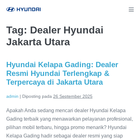
Lompat
ke
Tog
Men
konten
Tag:
Dealer Hyundai
Jakarta Utara
Hyundai Kelapa Gading: Dealer
Resmi Hyundai Terlengkap &
Terpercaya di Jakarta Utara
admin
|
Diposting pada
26 September 2025
Apakah Anda sedang mencari dealer Hyundai Kelapa
Gading terbaik yang menawarkan pelayanan profesional,
pilihan mobil terbaru, hingga promo menarik? Hyundai
Kelapa Gading hadir sebagai dealer resmi yang siap