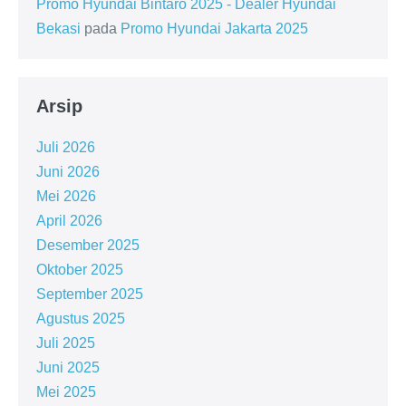
Promo Hyundai Bintaro 2025 - Dealer Hyundai
Bekasi
pada
Promo Hyundai Jakarta 2025
Arsip
Juli 2026
Juni 2026
Mei 2026
April 2026
Desember 2025
Oktober 2025
September 2025
Agustus 2025
Juli 2025
Juni 2025
Mei 2025