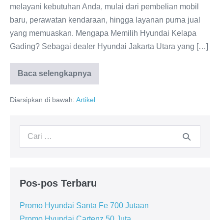
melayani kebutuhan Anda, mulai dari pembelian mobil
baru, perawatan kendaraan, hingga layanan purna jual
yang memuaskan. Mengapa Memilih Hyundai Kelapa
Gading? Sebagai dealer Hyundai Jakarta Utara yang […]
Baca selengkapnya
Hyundai
Kelapa
Gading:
Diarsipkan di bawah:
Artikel
Dealer
Resmi
Hyundai
Terlengkap
Pencarian
&
Terpercaya
untuk:
di
Jakarta
Utara
Pos-pos Terbaru
Promo Hyundai Santa Fe 700 Jutaan
Promo Hyundai Cartenz 50 Juta