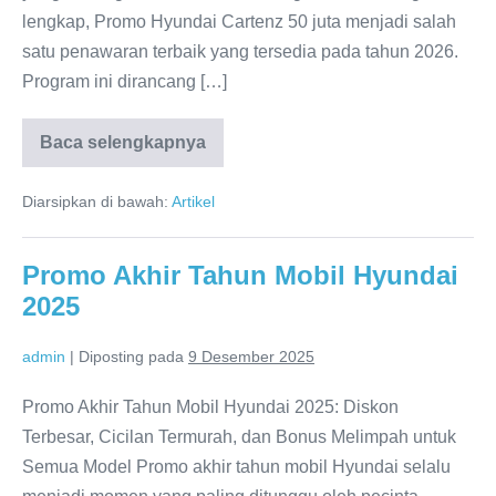
lengkap, Promo Hyundai Cartenz 50 juta menjadi salah
satu penawaran terbaik yang tersedia pada tahun 2026.
Program ini dirancang […]
Baca selengkapnya
Promo
Hyundai
Cartenz
Diarsipkan di bawah:
Artikel
50
Juta
Promo Akhir Tahun Mobil Hyundai
2025
admin
|
Diposting pada
9 Desember 2025
Promo Akhir Tahun Mobil Hyundai 2025: Diskon
Terbesar, Cicilan Termurah, dan Bonus Melimpah untuk
Semua Model Promo akhir tahun mobil Hyundai selalu