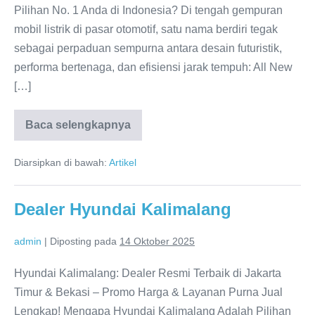
Pilihan No. 1 Anda di Indonesia? Di tengah gempuran
mobil listrik di pasar otomotif, satu nama berdiri tegak
sebagai perpaduan sempurna antara desain futuristik,
performa bertenaga, dan efisiensi jarak tempuh: All New
[…]
Baca selengkapnya
Hyundai
KONA
Electric
Diarsipkan di bawah:
Artikel
Dealer Hyundai Kalimalang
admin
|
Diposting pada
14 Oktober 2025
Hyundai Kalimalang: Dealer Resmi Terbaik di Jakarta
Timur & Bekasi – Promo Harga & Layanan Purna Jual
Lengkap! Mengapa Hyundai Kalimalang Adalah Pilihan