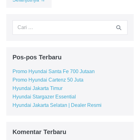
Pencarian
untuk:
Pos-pos Terbaru
Promo Hyundai Santa Fe 700 Jutaan
Promo Hyundai Cartenz 50 Juta
Hyundai Jakarta Timur
Hyundai Stargazer Essential
Hyundai Jakarta Selatan | Dealer Resmi
Komentar Terbaru