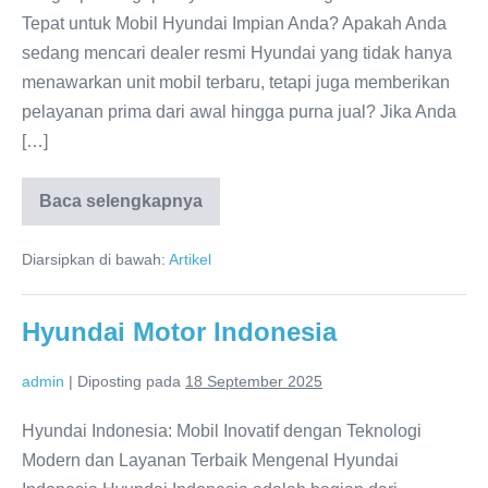
Tepat untuk Mobil Hyundai Impian Anda? Apakah Anda
sedang mencari dealer resmi Hyundai yang tidak hanya
menawarkan unit mobil terbaru, tetapi juga memberikan
pelayanan prima dari awal hingga purna jual? Jika Anda
[…]
Baca selengkapnya
Dealer
Hyundai
Kalimalang
Diarsipkan di bawah:
Artikel
Hyundai Motor Indonesia
admin
|
Diposting pada
18 September 2025
Hyundai Indonesia: Mobil Inovatif dengan Teknologi
Modern dan Layanan Terbaik Mengenal Hyundai