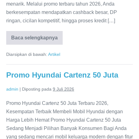
menarik. Melalui promo terbaru tahun 2026, Anda
berkesempatan mendapatkan cashback besar, DP
ringan, cicilan kompetitif, hingga proses kredit […]
Baca selengkapnya
Promo
Hyundai
Santa
Diarsipkan di bawah:
Artikel
Fe
700
Jutaan
Promo Hyundai Cartenz 50 Juta
admin
|
Diposting pada
9 Juli 2026
Promo Hyundai Cartenz 50 Juta Terbaru 2026,
Kesempatan Terbaik Membeli Mobil Hyundai dengan
Harga Lebih Hemat Promo Hyundai Cartenz 50 Juta
Sedang Menjadi Pilihan Banyak Konsumen Bagi Anda
yang sedang mencari mobil keluarga modern dengan fitur