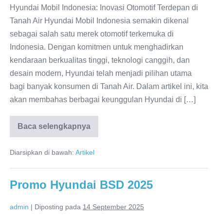
Hyundai Mobil Indonesia: Inovasi Otomotif Terdepan di
Tanah Air Hyundai Mobil Indonesia semakin dikenal
sebagai salah satu merek otomotif terkemuka di
Indonesia. Dengan komitmen untuk menghadirkan
kendaraan berkualitas tinggi, teknologi canggih, dan
desain modern, Hyundai telah menjadi pilihan utama
bagi banyak konsumen di Tanah Air. Dalam artikel ini, kita
akan membahas berbagai keunggulan Hyundai di […]
Baca selengkapnya
Hyundai
Mobil
Indonesia
Diarsipkan di bawah:
Artikel
Promo Hyundai BSD 2025
admin
|
Diposting pada
14 September 2025