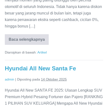
menjadi momen yang paling ditunggu oleh pecinta
otomotif di seluruh Indonesia. Tidak hanya karena diskon
besar yang jarang muncul di bulan lain, tetapi juga
karena penawaran ekstra seperti cashback, cicilan 0%,
hingga bonus […]
Baca selengkapnya
Promo
Akhir
Tahun
Diarsipkan di bawah:
Artikel
Mobil
Hyundai
2025
Hyundai All New Santa Fe
admin
|
Diposting pada
14 Oktober 2025
Hyundai All New SANTA FE 2025: Ulasan Lengkap SUV
Premium Hybrid Pesaing Fortuner dan Pajero [RANKING
1 PILIHAN SUV KELUARGA] Mengapa All New Hyundai