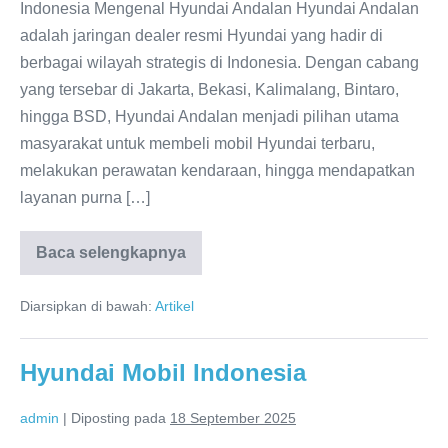
Indonesia Mengenal Hyundai Andalan Hyundai Andalan
adalah jaringan dealer resmi Hyundai yang hadir di
berbagai wilayah strategis di Indonesia. Dengan cabang
yang tersebar di Jakarta, Bekasi, Kalimalang, Bintaro,
hingga BSD, Hyundai Andalan menjadi pilihan utama
masyarakat untuk membeli mobil Hyundai terbaru,
melakukan perawatan kendaraan, hingga mendapatkan
layanan purna […]
Baca selengkapnya
Hyundai
Andalan
–
Diarsipkan di bawah:
Artikel
Dealer
Resmi
Hyundai Mobil Indonesia
admin
|
Diposting pada
18 September 2025