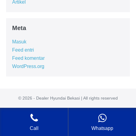
Artikel
Meta
Masuk
Feed entri
Feed komentar
WordPress.org
© 2026 - Dealer Hyundai Bekasi | All rights reserved
Call
Whatsapp