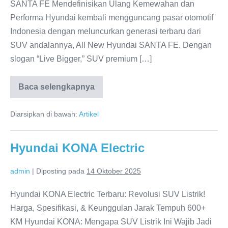
SANTA FE Mendefinisikan Ulang Kemewahan dan
Performa Hyundai kembali mengguncang pasar otomotif
Indonesia dengan meluncurkan generasi terbaru dari
SUV andalannya, All New Hyundai SANTA FE. Dengan
slogan “Live Bigger,” SUV premium […]
Baca selengkapnya
Hyundai
All
New
Diarsipkan di bawah:
Artikel
Santa
Fe
Hyundai KONA Electric
admin
|
Diposting pada
14 Oktober 2025
Hyundai KONA Electric Terbaru: Revolusi SUV Listrik!
Harga, Spesifikasi, & Keunggulan Jarak Tempuh 600+
KM Hyundai KONA: Mengapa SUV Listrik Ini Wajib Jadi