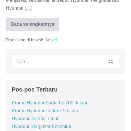
Menjawab kebutuhan tersebut, Hyundai menghadirkan
Hyundai […]
Baca selengkapnya
Hyundai
Stargazer
Essential
Diarsipkan di bawah:
Artikel
Pencarian
untuk:
Pos-pos Terbaru
Promo Hyundai Santa Fe 700 Jutaan
Promo Hyundai Cartenz 50 Juta
Hyundai Jakarta Timur
Hyundai Stargazer Essential