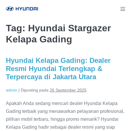
Lompat
ke
Tog
Men
konten
Tag:
Hyundai Stargazer
Kelapa Gading
Hyundai Kelapa Gading: Dealer
Resmi Hyundai Terlengkap &
Terpercaya di Jakarta Utara
admin
|
Diposting pada
26 September 2025
Apakah Anda sedang mencari dealer Hyundai Kelapa
Gading terbaik yang menawarkan pelayanan profesional,
pilihan mobil terbaru, hingga promo menarik? Hyundai
Kelapa Gading hadir sebagai dealer resmi yang siap