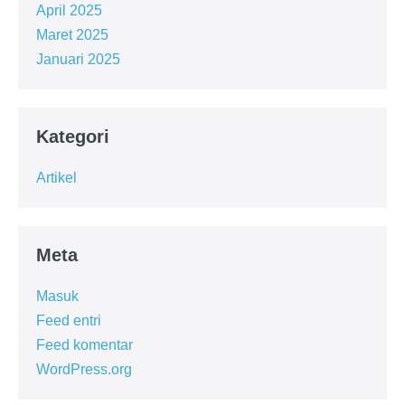
April 2025
Maret 2025
Januari 2025
Kategori
Artikel
Meta
Masuk
Feed entri
Feed komentar
WordPress.org