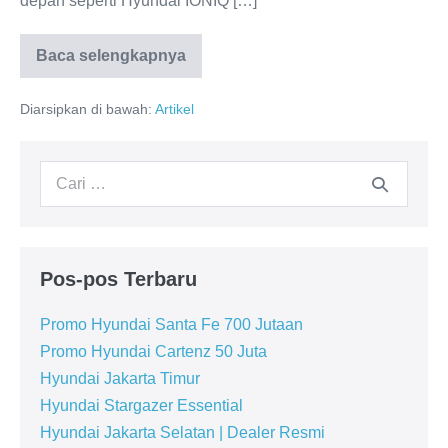
depan seperti Hyundai IONIQ […]
Baca selengkapnya
Dealer
Hyundai
Cikarang
Diarsipkan di bawah:
Artikel
Pencarian
untuk:
Pos-pos Terbaru
Promo Hyundai Santa Fe 700 Jutaan
Promo Hyundai Cartenz 50 Juta
Hyundai Jakarta Timur
Hyundai Stargazer Essential
Hyundai Jakarta Selatan | Dealer Resmi