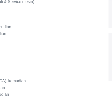
li & Service mesin)
mudian
dian
n
CCA), kemudian
ian
udian