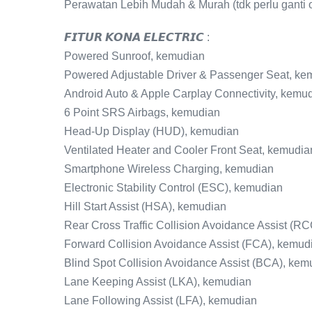
Perawatan Lebih Mudah & Murah (tdk perlu ganti o
𝙁𝙄𝙏𝙐𝙍 𝙆𝙊𝙉𝘼 𝙀𝙇𝙀𝘾𝙏𝙍𝙄𝘾 :
Powered Sunroof, kemudian
Powered Adjustable Driver & Passenger Seat, ke
Android Auto & Apple Carplay Connectivity, kemu
6 Point SRS Airbags, kemudian
Head-Up Display (HUD), kemudian
Ventilated Heater and Cooler Front Seat, kemudia
Smartphone Wireless Charging, kemudian
Electronic Stability Control (ESC), kemudian
Hill Start Assist (HSA), kemudian
Rear Cross Traffic Collision Avoidance Assist (R
Forward Collision Avoidance Assist (FCA), kemud
Blind Spot Collision Avoidance Assist (BCA), kem
Lane Keeping Assist (LKA), kemudian
Lane Following Assist (LFA), kemudian