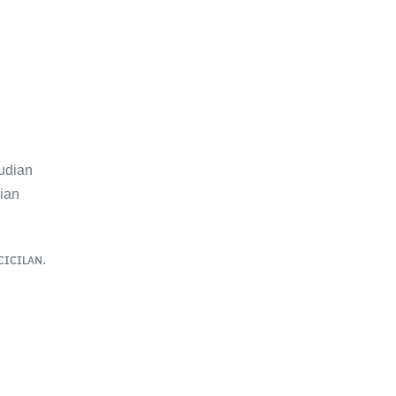
udian
ian
ᴄɪᴄɪʟᴀɴ.