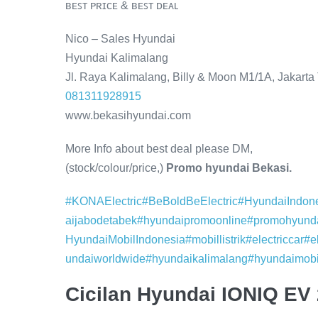
ʙᴇꜱᴛ ᴘʀɪᴄᴇ & ʙᴇꜱᴛ ᴅᴇᴀʟ
Nico – Sales Hyundai
Hyundai Kalimalang
Jl. Raya Kalimalang, Billy & Moon M1/1A, Jakarta
081311928915
www.bekasihyundai.com
More Info about best deal please DM,
(stock/colour/price,)
Promo hyundai Bekasi.
#KONAElectric
#BeBoldBeElectric
#HyundaiIndon
aijabodetabek
#hyundaipromoonline
#promohyund
HyundaiMobilIndonesia
#mobillistrik
#electriccar
#e
undaiworldwide
#hyundaikalimalang
#hyundaimobi
Cicilan Hyundai IONIQ EV