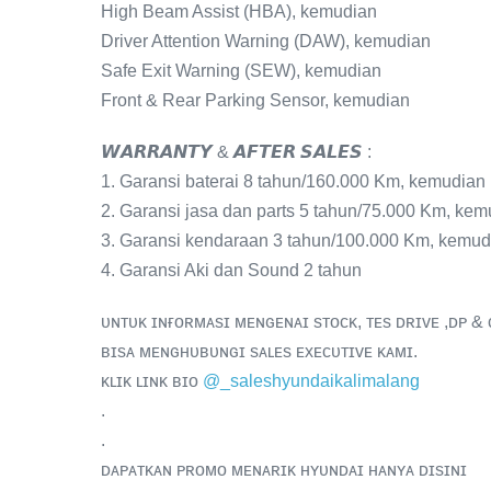
High Beam Assist (HBA), kemudian
Driver Attention Warning (DAW), kemudian
Safe Exit Warning (SEW), kemudian
Front & Rear Parking Sensor, kemudian
𝙒𝘼𝙍𝙍𝘼𝙉𝙏𝙔 & 𝘼𝙁𝙏𝙀𝙍 𝙎𝘼𝙇𝙀𝙎 :
1. Garansi baterai 8 tahun/160.000 Km, kemudian
2. Garansi jasa dan parts 5 tahun/75.000 Km, kem
3. Garansi kendaraan 3 tahun/100.000 Km, kemud
4. Garansi Aki dan Sound 2 tahun
ᴜɴᴛᴜᴋ ɪɴғᴏʀᴍᴀsɪ ᴍᴇɴɢᴇɴᴀɪ sᴛᴏᴄᴋ, ᴛᴇs ᴅʀɪᴠᴇ ,ᴅᴘ & 
ʙɪsᴀ ᴍᴇɴɢʜᴜʙᴜɴɢɪ sᴀʟᴇs ᴇxᴇᴄᴜᴛɪᴠᴇ ᴋᴀᴍɪ.
ᴋʟɪᴋ ʟɪɴᴋ ʙɪᴏ
@_saleshyundaikalimalang
.
.
ᴅᴀᴘᴀᴛᴋᴀɴ ᴘʀᴏᴍᴏ ᴍᴇɴᴀʀɪᴋ ʜʏᴜɴᴅᴀɪ ʜᴀɴʏᴀ ᴅɪsɪɴɪ