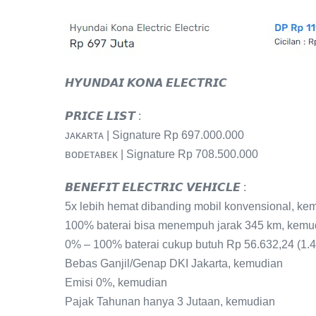
𝙃𝙔𝙐𝙉𝘿𝘼𝙄 𝙆𝙊𝙉𝘼 𝙀𝙇𝙀𝘾𝙏𝙍𝙄𝘾
𝙋𝙍𝙄𝘾𝙀 𝙇𝙄𝙎𝙏 :
ᴊᴀᴋᴀʀᴛᴀ | Signature Rp 697.000.000
ʙᴏᴅᴇᴛᴀʙᴇᴋ | Signature Rp 708.500.000
𝘽𝙀𝙉𝙀𝙁𝙄𝙏 𝙀𝙇𝙀𝘾𝙏𝙍𝙄𝘾 𝙑𝙀𝙃𝙄𝘾𝙇𝙀 :
5x lebih hemat dibanding mobil konvensional, ke
100% baterai bisa menempuh jarak 345 km, kemu
0% – 100% baterai cukup butuh Rp 56.632,24 (1.
Bebas Ganjil/Genap DKI Jakarta, kemudian
Emisi 0%, kemudian
Pajak Tahunan hanya 3 Jutaan, kemudian