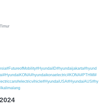
 Timur
esia
#FutureofMobility
#HyundaiID
#hyundaijakarta
#hyund
ai
#HyundaiKONA
#hyundaikonaelectric
#KONA
#PTHMI
#
lectriccars
#electricvihicle
#HyundaiUSA
#HyundaiAUS
#hy
lkalimalang
 2024