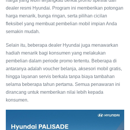
harga yang lebih terjangkau berkat promo spesial dari
dealer resmi Hyundai. Program ini memberikan potongan
harga menarik, bunga ringan, serta pilihan cicilan
fleksibel yang membuat pembelian mobil impian Anda
semakin mudah.
Selain itu, beberapa dealer Hyundai juga menawarkan
hadiah menarik bagi konsumen yang melakukan
pembelian dalam periode promo tertentu. Beberapa di
antaranya adalah voucher belanja, aksesori mobil gratis,
hingga layanan servis berkala tanpa biaya tambahan
selama beberapa tahun pertama. Semua penawaran ini
dirancang untuk memberikan nilai lebih kepada
konsumen.