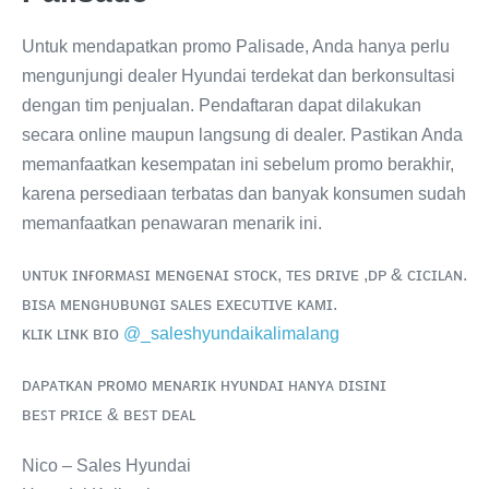
Untuk mendapatkan promo Palisade, Anda hanya perlu
mengunjungi dealer Hyundai terdekat dan berkonsultasi
dengan tim penjualan. Pendaftaran dapat dilakukan
secara online maupun langsung di dealer. Pastikan Anda
memanfaatkan kesempatan ini sebelum promo berakhir,
karena persediaan terbatas dan banyak konsumen sudah
memanfaatkan penawaran menarik ini.
ᴜɴᴛᴜᴋ ɪɴғᴏʀᴍᴀsɪ ᴍᴇɴɢᴇɴᴀɪ sᴛᴏᴄᴋ, ᴛᴇs ᴅʀɪᴠᴇ ,ᴅᴘ & ᴄɪᴄɪʟᴀɴ.
ʙɪsᴀ ᴍᴇɴɢʜᴜʙᴜɴɢɪ sᴀʟᴇs ᴇxᴇᴄᴜᴛɪᴠᴇ ᴋᴀᴍɪ.
ᴋʟɪᴋ ʟɪɴᴋ ʙɪᴏ
@_saleshyundaikalimalang
ᴅᴀᴘᴀᴛᴋᴀɴ ᴘʀᴏᴍᴏ ᴍᴇɴᴀʀɪᴋ ʜʏᴜɴᴅᴀɪ ʜᴀɴʏᴀ ᴅɪsɪɴɪ
ʙᴇꜱᴛ ᴘʀɪᴄᴇ & ʙᴇꜱᴛ ᴅᴇᴀʟ
Nico – Sales Hyundai