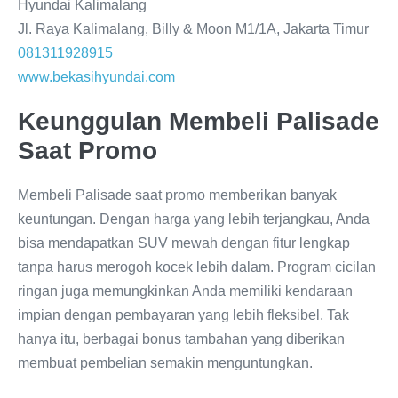
Hyundai Kalimalang
Jl. Raya Kalimalang, Billy & Moon M1/1A, Jakarta Timur
081311928915
www.bekasihyundai.com
Keunggulan Membeli Palisade
Saat Promo
Membeli Palisade saat promo memberikan banyak
keuntungan. Dengan harga yang lebih terjangkau, Anda
bisa mendapatkan SUV mewah dengan fitur lengkap
tanpa harus merogoh kocek lebih dalam. Program cicilan
ringan juga memungkinkan Anda memiliki kendaraan
impian dengan pembayaran yang lebih fleksibel. Tak
hanya itu, berbagai bonus tambahan yang diberikan
membuat pembelian semakin menguntungkan.