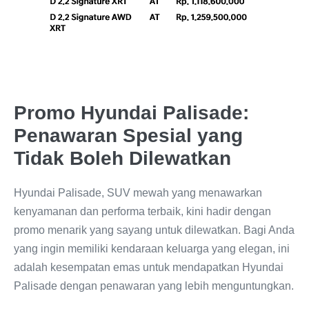
Promo Hyundai Palisade:
Penawaran Spesial yang
Tidak Boleh Dilewatkan
Hyundai Palisade, SUV mewah yang menawarkan
kenyamanan dan performa terbaik, kini hadir dengan
promo menarik yang sayang untuk dilewatkan. Bagi Anda
yang ingin memiliki kendaraan keluarga yang elegan, ini
adalah kesempatan emas untuk mendapatkan Hyundai
Palisade dengan penawaran yang lebih menguntungkan.