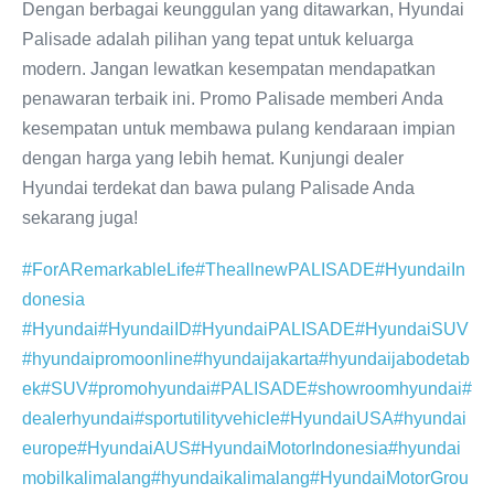
Dengan berbagai keunggulan yang ditawarkan, Hyundai
Palisade adalah pilihan yang tepat untuk keluarga
modern. Jangan lewatkan kesempatan mendapatkan
penawaran terbaik ini. Promo Palisade memberi Anda
kesempatan untuk membawa pulang kendaraan impian
dengan harga yang lebih hemat. Kunjungi dealer
Hyundai terdekat dan bawa pulang Palisade Anda
sekarang juga!
#ForARemarkableLife
#TheallnewPALISADE
#HyundaiIn
donesia
#Hyundai
#HyundaiID
#HyundaiPALISADE
#HyundaiSUV
#hyundaipromoonline
#hyundaijakarta
#hyundaijabodetab
ek
#SUV
#promohyundai
#PALISADE
#showroomhyundai
#
dealerhyundai
#sportutilityvehicle
#HyundaiUSA
#hyundai
europe
#HyundaiAUS
#HyundaiMotorIndonesia
#hyundai
mobilkalimalang
#hyundaikalimalang
#HyundaiMotorGrou