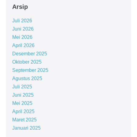
Arsip
Juli 2026
Juni 2026
Mei 2026
April 2026
Desember 2025
Oktober 2025
September 2025
Agustus 2025
Juli 2025
Juni 2025
Mei 2025
April 2025
Maret 2025
Januari 2025