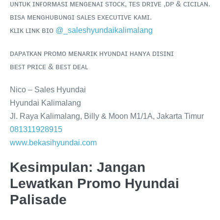
ᴜɴᴛᴜᴋ ɪɴғᴏʀᴍᴀsɪ ᴍᴇɴɢᴇɴᴀɪ sᴛᴏᴄᴋ, ᴛᴇs ᴅʀɪᴠᴇ ,ᴅᴘ & ᴄɪᴄɪʟᴀɴ.
ʙɪsᴀ ᴍᴇɴɢʜᴜʙᴜɴɢɪ sᴀʟᴇs ᴇxᴇᴄᴜᴛɪᴠᴇ ᴋᴀᴍɪ.
ᴋʟɪᴋ ʟɪɴᴋ ʙɪᴏ
@_saleshyundaikalimalang
ᴅᴀᴘᴀᴛᴋᴀɴ ᴘʀᴏᴍᴏ ᴍᴇɴᴀʀɪᴋ ʜʏᴜɴᴅᴀɪ ʜᴀɴʏᴀ ᴅɪsɪɴɪ
ʙᴇꜱᴛ ᴘʀɪᴄᴇ & ʙᴇꜱᴛ ᴅᴇᴀʟ
Nico – Sales Hyundai
Hyundai Kalimalang
Jl. Raya Kalimalang, Billy & Moon M1/1A, Jakarta Timur
081311928915
www.bekasihyundai.com
Kesimpulan: Jangan
Lewatkan Promo Hyundai
Palisade